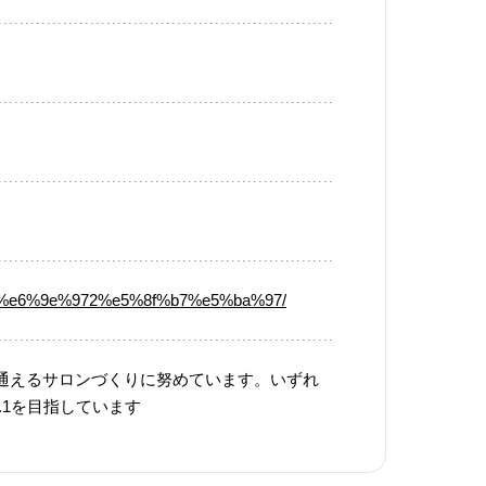
%83%e6%9e%972%e5%8f%b7%e5%ba%97/
通えるサロンづくりに努めています。いずれ
.1を目指しています