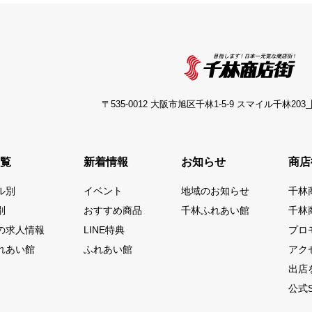
〒535-0012 大阪市旭区千林1-5-9 スマイル千林203
【
覧
新着情報
お知らせ
商店
ル別
イベント
地域のお知らせ
千林
別
おすすめ商品
千林ふれあい館
千林
の求人情報
LINE特典
プロ
れあい館
ふれあい館
アク
出店
公式