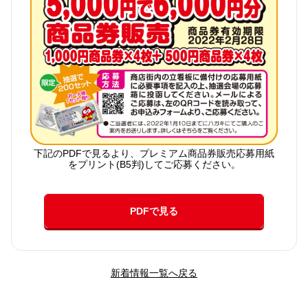
下記のPDFで見るより、プレミアム商品券販売応募用紙
をプリント(B5判)してご応募ください。
PDFで見る
新着情報一覧へ戻る